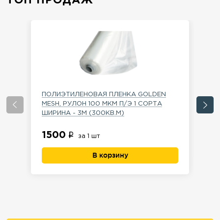
ТОП ПРОДАЖ
ПОЛИЭТИЛЕНОВАЯ ПЛЕНКА GOLDEN
Ме
MESH, РУЛОН 100 МКМ П/Э 1 СОРТА
зе
ШИРИНА - 3М (300КВ.М)
1
1500
за 1 шт
В корзину