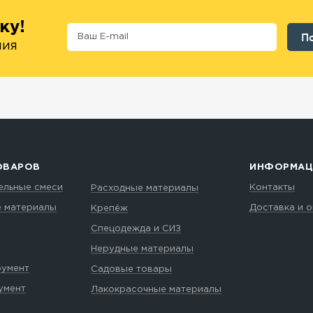
ку!
ния
ОВАРОВ
ИНФОРМАЦ
ельные смеси
Контакты
Расходные материалы
е материалы
Доставка и 
Крепёж
Спецодежда и СИЗ
Нерудные материалы
румент
Садовые товары
умент
Лакокрасочные материалы