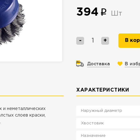
394
Шт
-
+
В кор
Доставка
В изб
ХАРАКТЕРИСТИКИ
х и неметаллических
Наружный диаметр
олстых слоев краски,
.
Хвостовик
Назначение