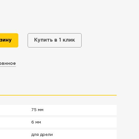
зину
Купить в 1 клик
ранное
75 мм
6 мм
для дрели