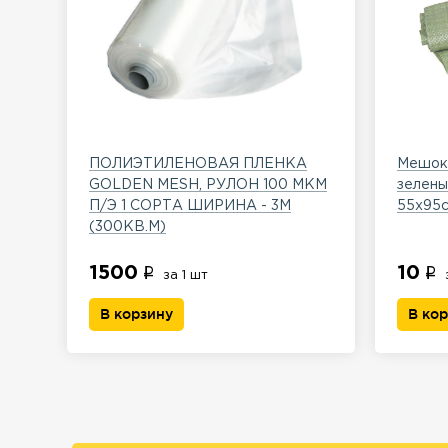
ПОЛИЭТИЛЕНОВАЯ ПЛЕНКА
Мешок 
GOLDEN MESH, РУЛОН 100 МКМ
зелены
П/Э 1 СОРТА ШИРИНА - 3М
55х95
(300КВ.М)
1500
10
за 1 шт
В корзину
В ко