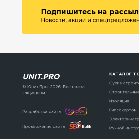
Подпишитесь на рассыл
Новости, акции и спецпредложе
КАТАЛОГ Т
UNIT.PRO
Сухие строит
© Юнит.Про,
2026
. Все права
Строительны
защищены.
Изоляция
Гипсокартон
Разработка сайта
Электроинст
Продвижение сайта
Ручной инстр