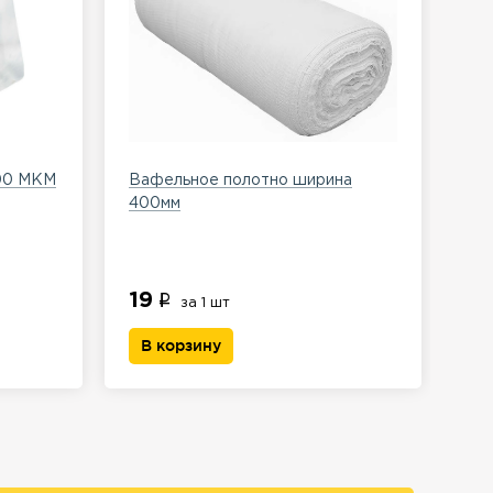
100 МКМ
Вафельное полотно ширина
Пер
400мм
ла
19
41
за 1 шт
В корзину
В