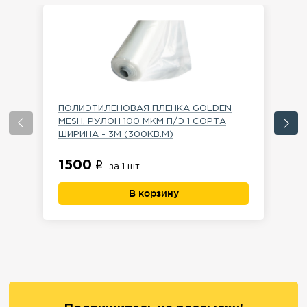
ПОЛИЭТИЛЕНОВАЯ ПЛЕНКА GOLDEN
Ме
MESH, РУЛОН 100 МКМ П/Э 1 СОРТА
зе
ШИРИНА - 3М (300КВ.М)
1
1500
за 1 шт
В корзину