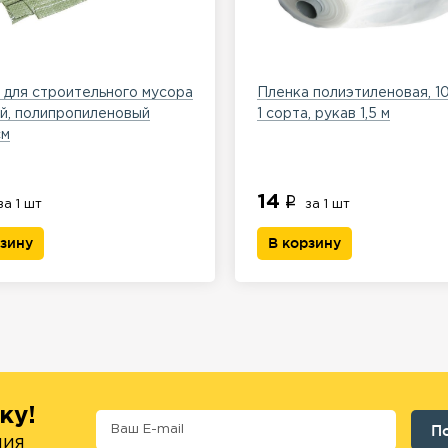
для строительного мусора
Пленка полиэтиленовая, 
й, полипропиленовый
1 сорта, рукав 1,5 м
см
14
за 1 шт
за 1 шт
рзину
В корзину
ку!
ния