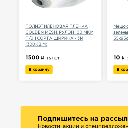
ПОЛИЭТИЛЕНОВАЯ ПЛЕНКА
Мешок 
GOLDEN MESH, РУЛОН 100 МКМ
зелены
П/Э 1 СОРТА ШИРИНА - 3М
55х95
(300КВ.М)
1500
10
за 1 шт
В корзину
В ко
Подпишитесь на рассыл
Новости, акции и спецпредложе