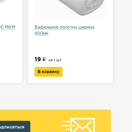
100 МКМ
Вафельное полотно ширина
Пер
400мм
ла
19
41
за 1 шт
В корзину
В