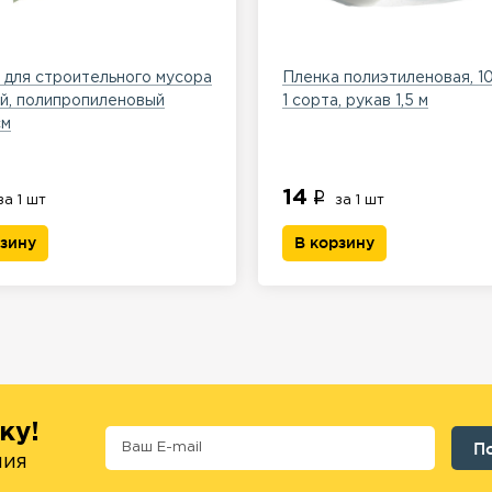
для строительного мусора
Пленка полиэтиленовая, 
й, полипропиленовый
1 сорта, рукав 1,5 м
см
14
за 1 шт
за 1 шт
рзину
В корзину
ку!
ния