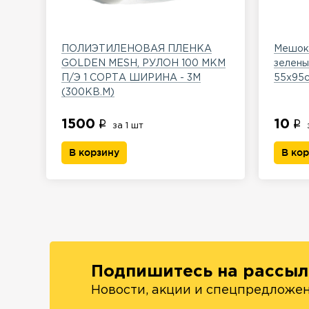
ПОЛИЭТИЛЕНОВАЯ ПЛЕНКА
Мешок 
GOLDEN MESH, РУЛОН 100 МКМ
зелены
П/Э 1 СОРТА ШИРИНА - 3М
55х95
(300КВ.М)
1500
10
за 1 шт
В корзину
В ко
Подпишитесь на рассыл
Новости, акции и спецпредложе