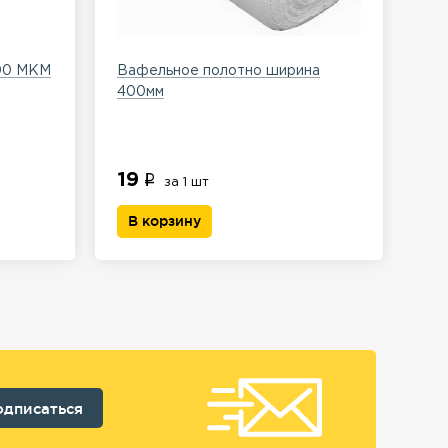
100 МКМ
Вафельное полотно ширина
Пер
400мм
ла
19
41
за 1 шт
В корзину
В